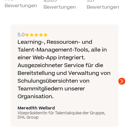
9,005
531
Bewertungen
Bewertungen
Bewertungen
5.0
5
Learning-, Ressourcen- und
A
Talent-Management-Tools, alle in
b
einer Web-App integriert.
j
Ausgezeichneter Service für die
a
Bereitstellung und Verwaltung von
L
Schulungsübersichten von
s
Teammitgliedern unserer
v
Organisation.
Z
e
Meredith Wellard
w
Vizepräsidentin für Talentakquise der Gruppe,
DHL Group
J
Le