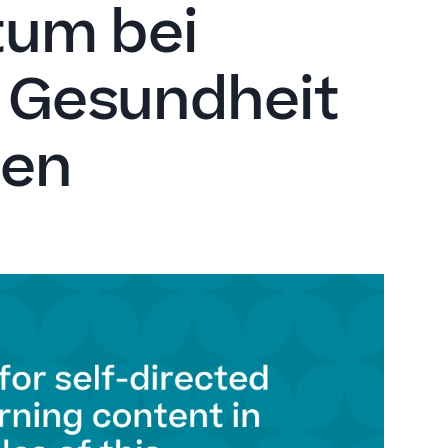
tum bei
u Gesundheit
den