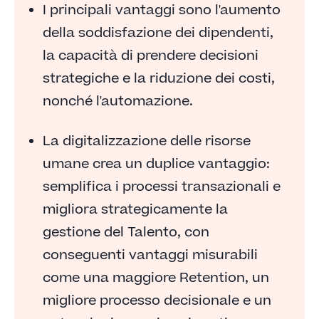
I principali vantaggi sono l'aumento
Vantaggi della trasformazione digitale delle risorse
della soddisfazione dei dipendenti,
umane
la capacità di prendere decisioni
Componenti chiave della digitalizzazione delle
strategiche e la riduzione dei costi,
risorse umane
nonché l'automazione.
Superare le sfide e implementare le risorse umane
digitali
La digitalizzazione delle risorse
umane crea un duplice vantaggio:
semplifica i processi transazionali e
migliora strategicamente la
gestione del Talento, con
conseguenti vantaggi misurabili
come una maggiore Retention, un
migliore processo decisionale e un