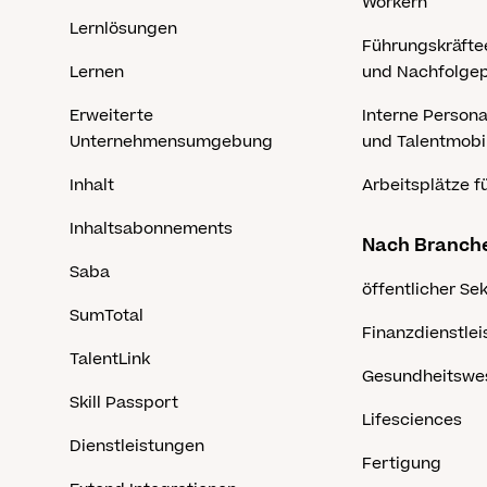
Workern
Lernlösungen
Führungskräfte
Lernen
und Nachfolge
Erweiterte
Interne Person
Unternehmensumgebung
und Talentmobil
Inhalt
Arbeitsplätze fü
Inhaltsabonnements
Nach Branch
Saba
öffentlicher Se
SumTotal
Finanzdienstle
TalentLink
Gesundheitswe
Skill Passport
Lifesciences
Dienstleistungen
Fertigung