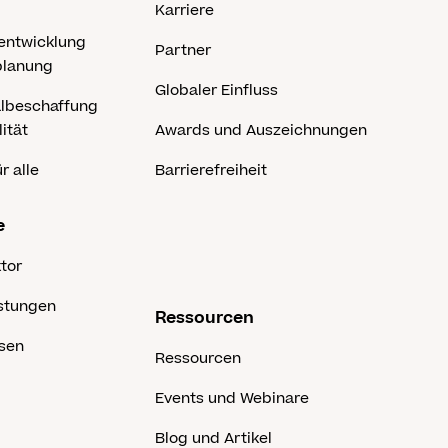
Karriere
entwicklung
Partner
planung
Globaler Einfluss
albeschaffung
ität
Awards und Auszeichnungen
r alle
Barrierefreiheit
e
ktor
istungen
Ressourcen
sen
Ressourcen
Events und Webinare
Blog und Artikel