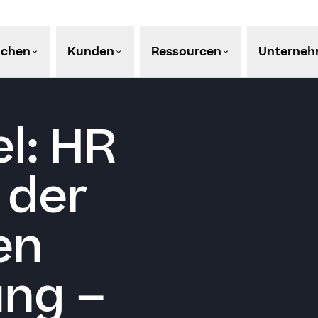
nchen
Kunden
Ressourcen
Unterne
l: HR
 der
en
ung –