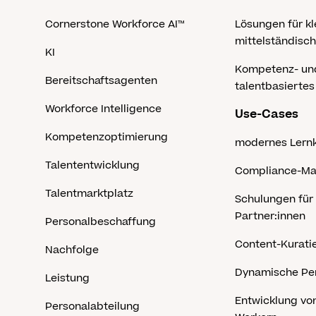
Cornerstone Workforce AI™
Lösungen für kl
mittelständisc
KI
Kompetenz- un
Bereitschaftsagenten
talentbasierte
Workforce Intelligence
Use-Cases
Kompetenzoptimierung
modernes Lern
Talententwicklung
Compliance-M
Talentmarktplatz
Schulungen für
Partner:innen
Personalbeschaffung
Content-Kurati
Nachfolge
Dynamische Pe
Leistung
Entwicklung von
Personalabteilung