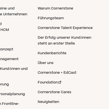
eine und
Warum Cornerstone
he Unternehmen
Führungsteam
d
Cornerstone Talent Experience
s HCM
Der Erfolg unserer Kund:innen
steht an erster Stelle
konzept
Kundenberichte
anagement
Über uns
 Kund:innen und
Cornerstone + EdCast
Foundation
erung
Cornerstone Cares
rsonalplanung
Neuigkeiten
 Frontline-