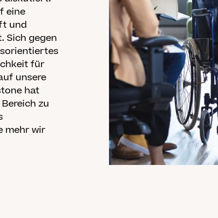
f eine
ft und
. Sich gegen
sorientiertes
chkeit für
 auf unsere
stone hat
 Bereich zu
s
e mehr wir