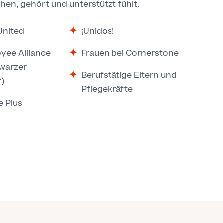
ehen, gehört und unterstützt fühlt.
 United
¡Unidos!
yee Alliance
Frauen bei Cornerstone
hwarzer
Berufstätige Eltern und
r)
Pflegekräfte
e Plus