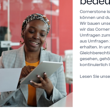
bedeu
Cornerstone is
können und du
Wir bauen unse
wir das Corner
Umfragen zum 
aus Umfragen z
erhalten. In un
Gleichberechti
gesehen, gehör
kontinuierlic
Lesen Sie
unse