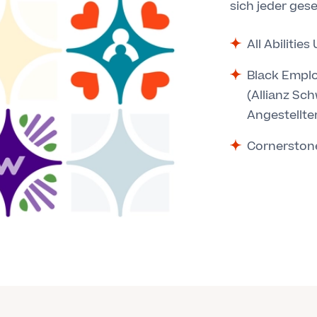
sich jeder ges
All Abilities
Black Emplo
(Allianz Sc
Angestellte
Cornerston