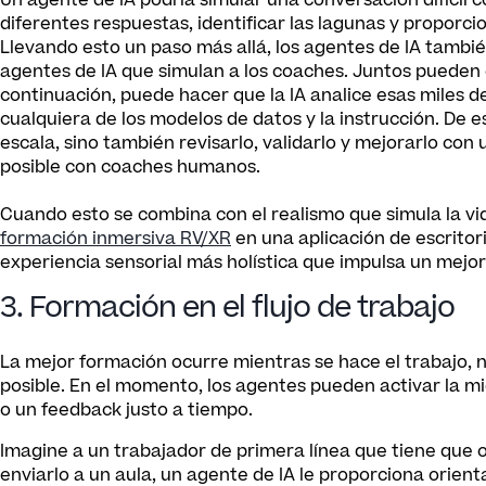
Un agente de IA podría simular una conversación difícil c
diferentes respuestas, identificar las lagunas y proporci
Llevando esto un paso más allá, los agentes de IA tambi
agentes de IA que simulan a los coaches. Juntos pueden 
continuación, puede hacer que la IA analice esas miles de
cualquiera de los modelos de datos y la instrucción. De 
escala, sino también revisarlo, validarlo y mejorarlo con
posible con coaches humanos.
Cuando esto se combina con el realismo que simula la vid
formación inmersiva RV/XR
en una aplicación de escritor
experiencia sensorial más holística que impulsa un mej
3. Formación en el flujo de trabajo
La mejor formación ocurre mientras se hace el trabajo, n
posible. En el momento, los agentes pueden activar la 
o un feedback justo a tiempo.
Imagine a un trabajador de primera línea que tiene que 
enviarlo a un aula, un agente de IA le proporciona orient