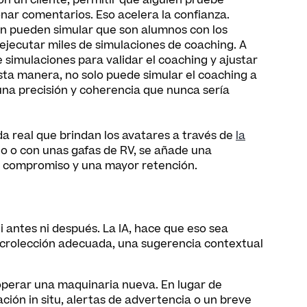
on un cliente, permitir que alguien pruebe
onar comentarios. Eso acelera la confianza.
én pueden simular que son alumnos con los
ejecutar miles de simulaciones de coaching. A
 simulaciones para validar el coaching y ajustar
esta manera, no solo puede simular el coaching a
 una precisión y coherencia que nunca sería
a real que brindan los avatares a través de
la
io o con unas gafas de RV, se añade una
or compromiso y una mayor retención.
i antes ni después. La IA, hace que eso sea
microlección adecuada, una sugerencia contextual
operar una maquinaria nueva. En lugar de
ación in situ, alertas de advertencia o un breve