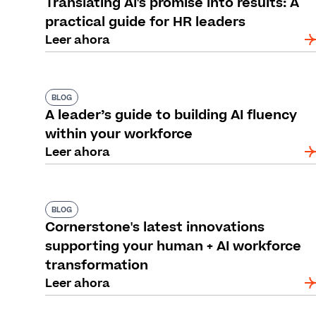
Translating AI's promise into results: A
practical guide for HR leaders
Leer ahora
BLOG
A leader’s guide to building AI fluency
within your workforce
Leer ahora
BLOG
Cornerstone's latest innovations
supporting your human + AI workforce
transformation
Leer ahora