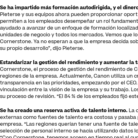
Se ha impartido más formación autodirigida, y el diner
Pieterse y sus equipos ahora pueden proporcionar opor
permiten a los empleados desempeñar un rol fundamental
ayudado a avanzar de un enfoque de formación localizad
unidades de negocio y todos los mercados. Vemos que lo
Cornerstone. Ya no esperan a que la empresa decida sobr
su propio desarrollo”, dijo Pieterse.
Estandarizar la gestión del rendimiento y aumentar la ta
Cornerstone, el proceso de gestión del rendimiento de C
regiones de la empresa. Actualmente, Canon utiliza un c
transparencia en las prioridades, empezando por el CEO.
vinculación entre la visión de la empresa y su trabajo.
su proceso de revisión. “El 84 % de los empleados fijó este
Se ha creado una reserva activa de talento interno.
La 
externas como fuentes de talento era costosa y pasaba po
empresa. “Las regiones querían tener una fuente de tale
selección de personal interno se hacía utilizando datos l
“Con Cornerstone, tenemos acceso en tiempo real al currí