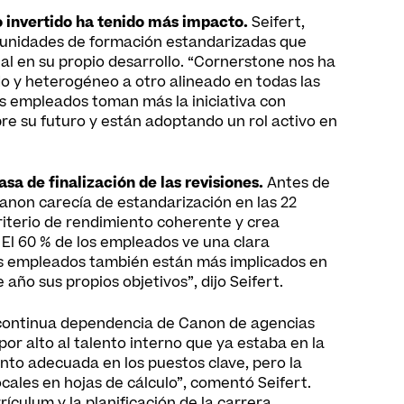
o invertido ha tenido más impacto.
Seifert,
tunidades de formación estandarizadas que
 en su propio desarrollo. “Cornerstone nos ha
o y heterogéneo a otro alineado en todas las
s empleados toman más la iniciativa con
e su futuro y están adoptando un rol activo en
sa de finalización de las revisiones.
Antes de
anon carecía de estandarización en las 22
riterio de rendimiento coherente y crea
 El 60 % de los empleados ve una clara
 Los empleados también están más implicados en
 año sus propios objetivos”, dijo Seifert.
continua dependencia de Canon de agencias
r alto al talento interno que ya estaba en la
nto adecuada en los puestos clave, pero la
ocales en hojas de cálculo”, comentó Seifert.
culum y la planificación de la carrera