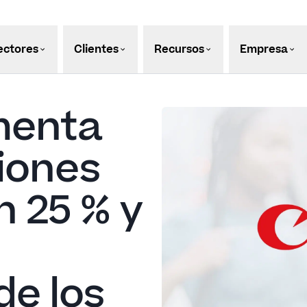
ectores
Clientes
Recursos
Empresa
menta
iones
n 25 % y
e los