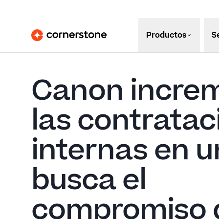
Productos
S
Canon incre
las contratac
internas en u
busca el
compromiso d