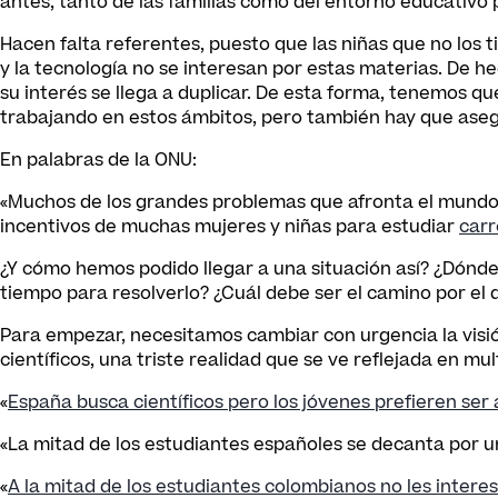
antes, tanto de las familias como del entorno educativo
Hacen falta referentes, puesto que las niñas que no los ti
y la tecnología no se interesan por estas materias. De 
su interés se llega a duplicar. De esta forma, tenemos 
trabajando en estos ámbitos, pero también hay que asegu
En palabras de la ONU:
«Muchos de los grandes problemas que afronta el mundo 
incentivos de muchas mujeres y niñas para estudiar
carr
¿Y cómo hemos podido llegar a una situación así? ¿Dónde
tiempo para resolverlo? ¿Cuál debe ser el camino por el
Para empezar, necesitamos cambiar con urgencia la visión
científicos, una triste realidad que se ve reflejada en mu
«
España busca científicos pero los jóvenes prefieren se
«La mitad de los estudiantes españoles se decanta por un
«
A la mitad de los estudiantes colombianos no les interes