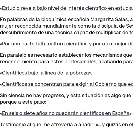
«
Estudio revela bajo nivel de interés científico en estud
En palabras de la bioquímica española Margarita Salas, a
mujer reconocida mundialmente como la discípula de Sev
descubrimiento de una técnica capaz de multiplicar de fo
«
Por una parte falta cultura científica y por otra mejor d
En paralelo es necesario establecer los mecanismos que
reconocimiento para estos profesionales, acabando para
«
Científicos bajo la línea de la pobreza
».
«
Científicos se concentran para exigir al Gobierno que e
Sin ciencia no hay progreso, y esta situación es algo q
porque a este paso:
«
En seis o siete años no quedarán científicos en España
».
Testimonio al que me atrevería a añadir: «… y quizás en 