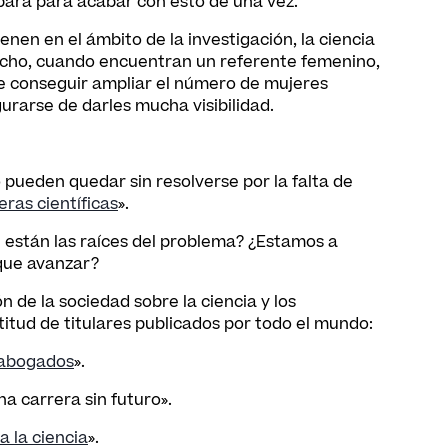
 para para acabar con esto de una vez.
enen en el ámbito de la investigación, la ciencia
hecho, cuando encuentran un referente femenino,
que conseguir ampliar el número de mujeres
rarse de darles mucha visibilidad.
pueden quedar sin resolverse por la falta de
eras científicas
».
 están las raíces del problema? ¿Estamos a
 que avanzar?
 de la sociedad sobre la ciencia y los
ltitud de titulares publicados por todo el mundo:
r abogados
».
a carrera sin futuro».
a la ciencia
».