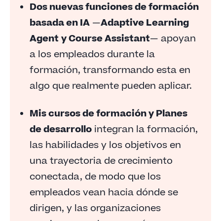
Dos nuevas funciones de formación
Formación personalizada a gran escala, sin
basada en IA
—
Adaptive Learning
necesidad de selección ni trabajo administrativo
adicionales
Agent
y Course Assistant
— apoyan
a los empleados durante la
Un camino claro desde la formación hasta el
crecimiento
formación, transformando esta en
Un solo lugar para administrar los programas y
algo que realmente pueden aplicar.
reducir riesgos
Mis cursos de formación y Planes
de desarrollo
integran la formación,
las habilidades y los objetivos en
una trayectoria de crecimiento
conectada, de modo que los
empleados vean hacia dónde se
dirigen, y las organizaciones