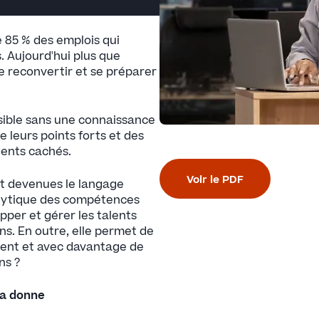
e 85 % des emplois qui
. Aujourd'hui plus que
se reconvertir et se préparer
ssible sans une connaissance
 leurs points forts et des
lents cachés.
Voir le PDF
nt devenues le langage
analytique des compétences
per et gérer les talents
s. En outre, elle permet de
ment et avec davantage de
ns ?
 la donne