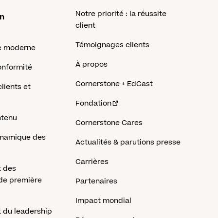
Notre priorité : la réussite
on
client
Témoignages clients
e moderne
À propos
onformité
Cornerstone + EdCast
lients et
Fondation
ntenu
Cornerstone Cares
dynamique des
Actualités & parutions presse
Carrières
 des
 de première
Partenaires
Impact mondial
 du leadership