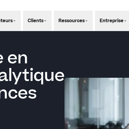
teurs
Clients
Ressources
Entreprise
e en
nalytique
nces