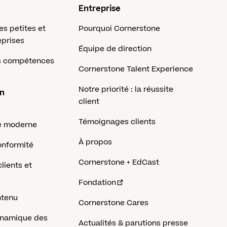
Entreprise
es petites et
Pourquoi Cornerstone
prises
Équipe de direction
es compétences
Cornerstone Talent Experience
Notre priorité : la réussite
on
client
Témoignages clients
e moderne
À propos
onformité
Cornerstone + EdCast
lients et
Fondation
ntenu
Cornerstone Cares
dynamique des
Actualités & parutions presse