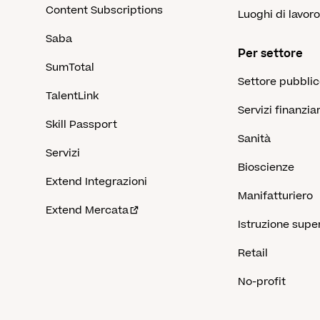
Content Subscriptions
Luoghi di lavoro
Saba
Per settore
SumTotal
Settore pubbli
TalentLink
Servizi finanziar
Skill Passport
Sanità
Servizi
Bioscienze
Extend Integrazioni
Manifatturiero
Extend Mercata
Istruzione supe
Retail
No-profit