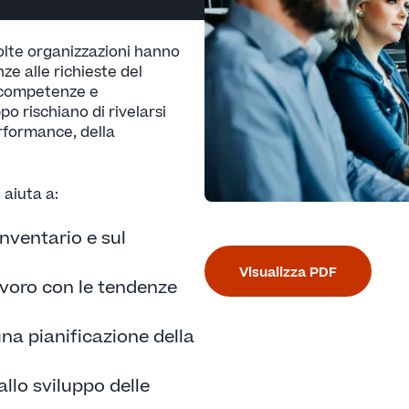
olte organizzazioni hanno
ze alle richieste del
 competenze e
ppo rischiano di rivelarsi
erformance, della
aiuta a:
inventario e sul
Visualizza PDF
avoro con le tendenze
una pianificazione della
llo sviluppo delle