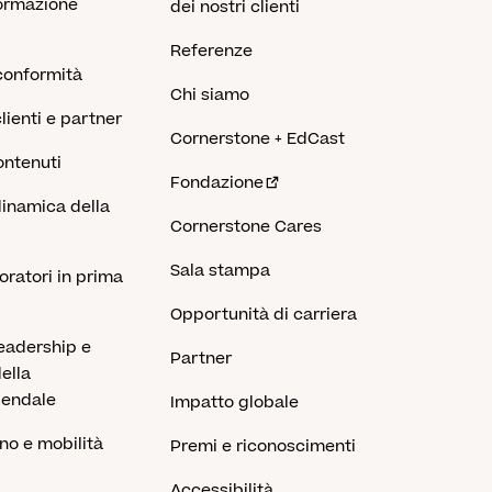
formazione
dei nostri clienti
Referenze
conformità
Chi siamo
lienti e partner
Cornerstone + EdCast
ontenuti
Fondazione
dinamica della
Cornerstone Cares
Sala stampa
oratori in prima
Opportunità di carriera
leadership e
Partner
ella
iendale
Impatto globale
rno e mobilità
Premi e riconoscimenti
Accessibilità