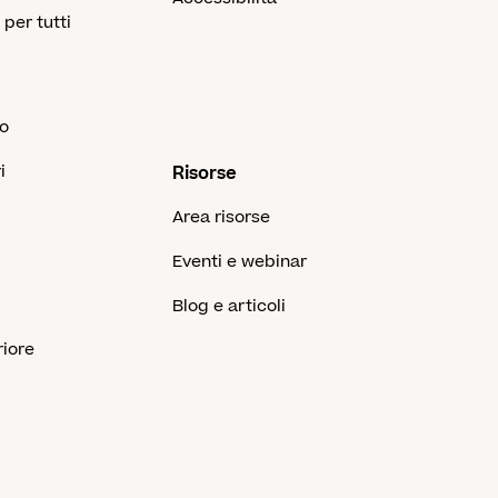
 per tutti
co
i
Risorse
Area risorse
Eventi e webinar
Blog e articoli
riore