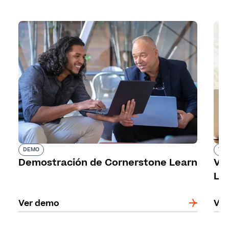
DEMO
VID
Demostración de Cornerstone Learn
Ví
Le
Ver demo
Ver