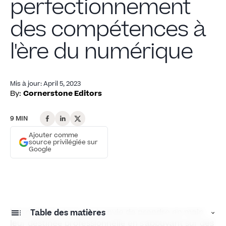
perfectionnement
des compétences à
l'ère du numérique
Mis à jour
:
April 5, 2023
By:
Cornerstone Editors
9 MIN
Ajouter comme
source privilégiée sur
Google
Les collaborateurs ont envie de prendre en main
Table des matières
leur destinée professionnelle en s'appuyant sur des