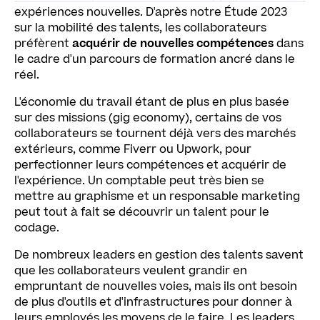
expériences nouvelles. D'après notre Étude 2023
Différence entre « marché des talents » et « marché
sur la mobilité des talents, les collaborateurs
des opportunités »
préfèrent
acquérir de nouvelles compétences
dans
le cadre d'un parcours de formation ancré dans le
L'avenir de la mobilité des talents : gros plan sur
réel.
Cornerstone Opportunity Marketplace
L'économie du travail étant de plus en plus basée
Transformez votre stratégie de sourcing des talents
sur des missions (gig economy), certains de vos
Les avantages durables de la mobilité des talents
collaborateurs se tournent déjà vers des marchés
extérieurs, comme Fiverr ou Upwork, pour
Donner du sens au travail
perfectionner leurs compétences et acquérir de
l'expérience. Un comptable peut très bien se
mettre au graphisme et un responsable marketing
peut tout à fait se découvrir un talent pour le
codage.
De nombreux leaders en gestion des talents savent
que les collaborateurs veulent grandir en
empruntant de nouvelles voies, mais ils ont besoin
de plus d'outils et d'infrastructures pour donner à
leurs employés les moyens de le faire. Les leaders