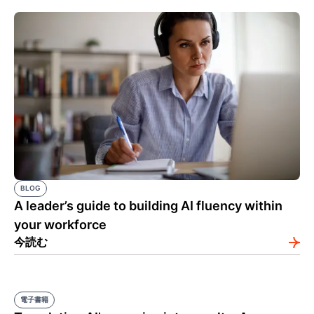
BLOG
A leader’s guide to building AI fluency within
your workforce
今読む
電子書籍