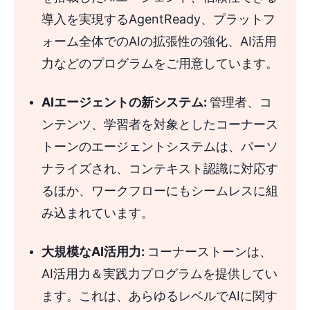
エージェント
導入を実現するAgentReady、プラットフ
パーソナライズされた学習を再構築するコンテンツエ
ォーム全体でのAIの拡張性の強化、AI活用
ージェント
力などのプログラムをご用意しています。
AI統合: フロー内にコンテキスト認識型のエージェント
を埋め込む
AIエージェントの新システム:
管理者、コ
Cornerstone AgentReady: 信頼できる、コンプライア
ンテンツ、学習者を対象としたコーナース
ンスに準拠したAIエージェントの構築
トーンのエージェントシステムは、パーソ
Cornerstone Galaxy AI: コアテクノロジープラットフ
ナライズされ、コンテキスト認識に対応す
ォームの更新
るほか、ワークフローにもシームレスに組
AI活用力: すべての従業員がAIと共に働けるよう準備を
み込まれています。
整える
まとめ
大規模なAI活用力:
コーナーストーンは、
AI活用力＆実践力プログラムを提供してい
ます。これは、あらゆるレベルでAIに関す