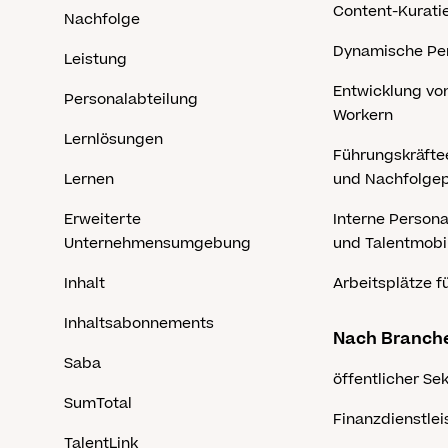
Content-Kurati
Nachfolge
Dynamische Pe
Leistung
Entwicklung von
Personalabteilung
Workern
Lernlösungen
Führungskräfte
Lernen
und Nachfolge
Erweiterte
Interne Person
Unternehmensumgebung
und Talentmobil
Inhalt
Arbeitsplätze fü
Inhaltsabonnements
Nach Branch
Saba
öffentlicher Se
SumTotal
Finanzdienstle
TalentLink