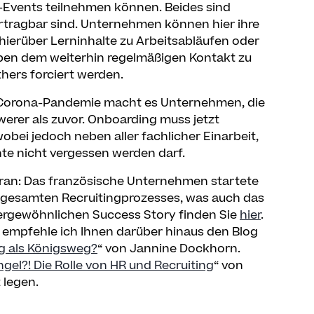
-Events teilnehmen können. Beides sind
bertragbar sind. Unternehmen können hier ihre
hierüber Lerninhalte zu Arbeitsabläufen oder
ben dem weiterhin regelmäßigen Kontakt zu
thers forciert werden.
 Corona-Pandemie macht es Unternehmen, die
werer als zuvor. Onboarding muss jetzt
obei jedoch neben aller fachlicher Einarbeit,
te nicht vergessen werden darf.
oran: Das französische Unternehmen startete
s gesamten Recruitingprozesses, was auch das
ßergewöhnlichen Success Story finden Sie
hier
.
empfehle ich Ihnen darüber hinaus den Blog
g als Königsweg?
“ von Jannine Dockhorn.
el?! Die Rolle von HR und Recruiting
“ von
 legen.