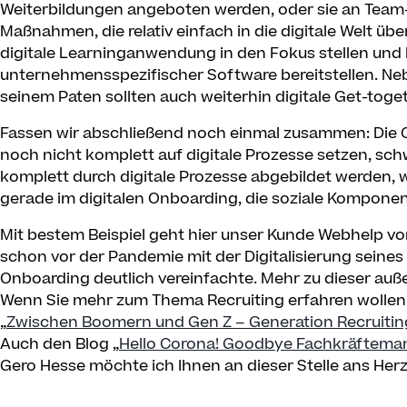
Weiterbildungen angeboten werden, oder sie an Team
Maßnahmen, die relativ einfach in die digitale Welt ü
digitale Learninganwendung in den Fokus stellen und 
unternehmensspezifischer Software bereitstellen. Ne
seinem Paten sollten auch weiterhin digitale Get-toge
Fassen wir abschließend noch einmal zusammen: Die
noch nicht komplett auf digitale Prozesse setzen, sch
komplett durch digitale Prozesse abgebildet werden, w
gerade im digitalen Onboarding, die soziale Komponen
Mit bestem Beispiel geht hier unser Kunde Webhelp v
schon vor der Pandemie mit der Digitalisierung seine
Onboarding deutlich vereinfachte. Mehr zu dieser au
Wenn Sie mehr zum Thema Recruiting erfahren wollen 
„
Zwischen Boomern und Gen Z – Generation Recruitin
Auch den Blog „
Hello Corona! Goodbye Fachkräftemang
Gero Hesse möchte ich Ihnen an dieser Stelle ans Herz