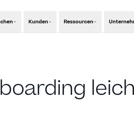
nchen
Kunden
Ressourcen
Unterne
nboarding lei