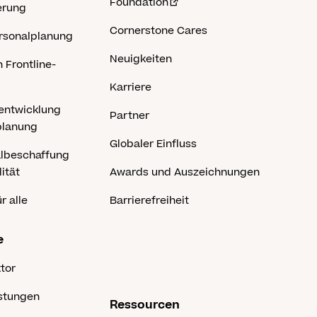
Foundation
erung
Cornerstone Cares
rsonalplanung
Neuigkeiten
 Frontline-
Karriere
entwicklung
Partner
planung
Globaler Einfluss
albeschaffung
ität
Awards und Auszeichnungen
r alle
Barrierefreiheit
e
ktor
istungen
Ressourcen