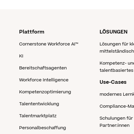
Plattform
LÖSUNGEN
Cornerstone Workforce AI™
Lösungen für kl
mittelständisc
KI
Kompetenz- un
Bereitschaftsagenten
talentbasierte
Workforce Intelligence
Use-Cases
Kompetenzoptimierung
modernes Lern
Talententwicklung
Compliance-M
Talentmarktplatz
Schulungen für
Partner:innen
Personalbeschaffung