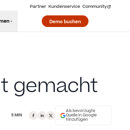
Partner
Kundenservice
Community
hmen
Demo buchen
cht gemacht
Als bevorzugte
5 MIN
Quelle in Google
hinzufügen