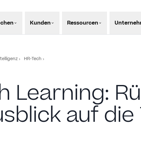
nchen
Kunden
Ressourcen
Unterne
telligenz
HR-Tech
h Learning: Rü
sblick auf die