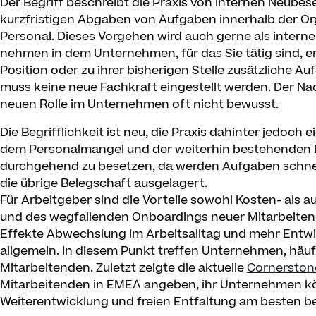
Der Begriff beschreibt die Praxis von internen Neube
kurzfristigen Abgaben von Aufgaben innerhalb der Or
Personal. Dieses Vorgehen wird auch gerne als interne
nehmen in dem Unternehmen, für das Sie tätig sind, e
Position oder zu ihrer bisherigen Stelle zusätzliche A
muss keine neue Fachkraft eingestellt werden. Der Nacht
neuen Rolle im Unternehmen oft nicht bewusst.
Die Begrifflichkeit ist neu, die Praxis dahinter jedoch e
dem Personalmangel und der weiterhin bestehenden D
durchgehend zu besetzen, da werden Aufgaben schnell 
die übrige Belegschaft ausgelagert.
Für Arbeitgeber sind die Vorteile sowohl Kosten- als a
und des wegfallenden Onboardings neuer Mitarbeitend
Effekte Abwechslung im Arbeitsalltag und mehr Entw
allgemein. In diesem Punkt treffen Unternehmen, häuf
Mitarbeitenden. Zuletzt zeigte die aktuelle
Cornerstone
Mitarbeitenden in EMEA angeben, ihr Unternehmen kö
Weiterentwicklung und freien Entfaltung am besten b