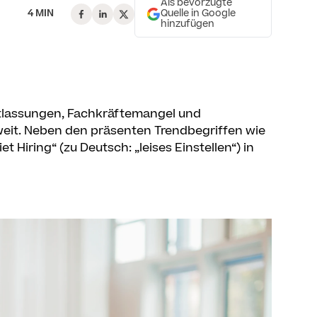
Als bevorzugte
4 MIN
Quelle in Google
hinzufügen
tlassungen, Fachkräftemangel und
eit. Neben den präsenten Trendbegriffen wie
et Hiring“ (zu Deutsch: „leises Einstellen“) in