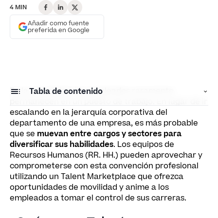
4 MIN
Añadir como fuente
preferida en Google
En la actualidad, los empleados raramente
Tabla de contenido
permanecen en un puesto de trabajo. En lugar de ir
escalando en la jerarquía corporativa del
¿Qués es un Talent Marketplace?
departamento de una empresa, es más probable
que se
muevan entre cargos y sectores para
¿Cómo ayuda un Talent Marketplace?
diversificar sus habilidades
. Los equipos de
¿Qué empresas emplean Talent Marketplace?
Recursos Humanos (RR. HH.) pueden aprovechar y
comprometerse con esta convención profesional
Invierta en sus empleados
utilizando un Talent Marketplace que ofrezca
oportunidades de movilidad y anime a los
empleados a tomar el control de sus carreras.